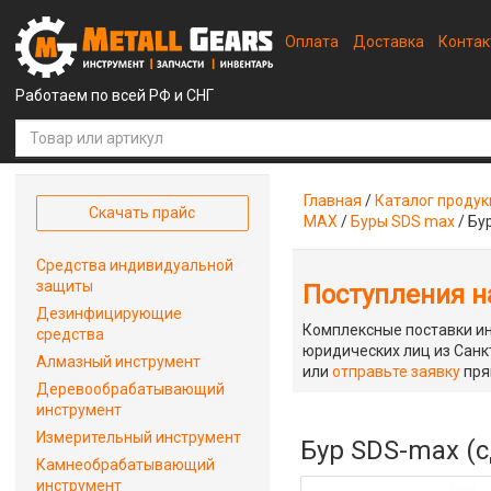
Оплата
Доставка
Конта
Работаем по всей РФ и СНГ
Главная
/
Каталог проду
Скачать прайс
MAX
/
Буры SDS max
/
Бу
Средства индивидуальной
защиты
Поступления на
Дезинфицирующие
Комплексные поставки ин
средства
юридических лиц из Санкт
Алмазный инструмент
или
отправьте заявку
пря
Деревообрабатывающий
инструмент
Измерительный инструмент
Бур SDS-max (
Камнеобрабатывающий
инструмент