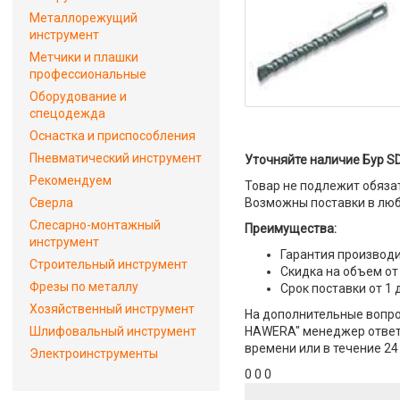
Металлорежущий
инструмент
Метчики и плашки
профессиональные
Оборудование и
спецодежда
Оснастка и приспособления
Пневматический инструмент
Уточняйте наличие Бур S
Рекомендуем
Товар не подлежит обяза
Сверла
Возможны поставки в люб
Слесарно-монтажный
Преимущества:
инструмент
Гарантия производи
Строительный инструмент
Скидка на объем от
Фрезы по металлу
Срок поставки от 1 
Хозяйственный инструмент
На дополнительные вопро
Шлифовальный инструмент
HAWERA" менеджер ответит
времени или в течение 24
Электроинструменты
0 0 0