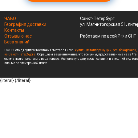
ЧАВО
Санкт-Петербург
География доставки
ул. Магнитогорская 51, лите
Контакты
Отзывы о нас
Работаем по всей РФ и СНГ
База знаний
ООО "Солид Групп" © Компания "Металл Гирз" -
купить металлорежущий, резьбонарезной, 
из Санкт-Петербурга.
Обращаем ваше внимание, что все цены, представленные на сайте,
отличаться от реального вида товара. Актуальную цену,срок поставки и внешний вид това
письме по электронной почте.
{literal}
{/literal}