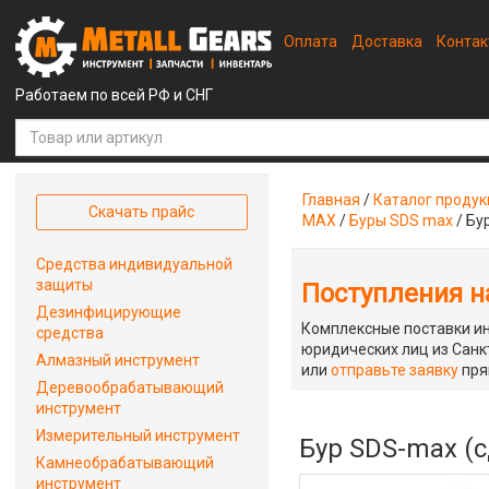
Оплата
Доставка
Конта
Работаем по всей РФ и СНГ
Главная
/
Каталог проду
Скачать прайс
MAX
/
Буры SDS max
/
Бу
Средства индивидуальной
защиты
Поступления на
Дезинфицирующие
Комплексные поставки ин
средства
юридических лиц из Санкт
Алмазный инструмент
или
отправьте заявку
пря
Деревообрабатывающий
инструмент
Измерительный инструмент
Бур SDS-max (с
Камнеобрабатывающий
инструмент