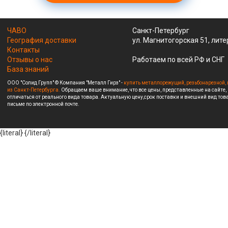
ЧАВО
Санкт-Петербург
География доставки
ул. Магнитогорская 51, лите
Контакты
Отзывы о нас
Работаем по всей РФ и СНГ
База знаний
ООО "Солид Групп" © Компания "Металл Гирз" -
купить металлорежущий, резьбонарезной, 
из Санкт-Петербурга.
Обращаем ваше внимание, что все цены, представленные на сайте,
отличаться от реального вида товара. Актуальную цену,срок поставки и внешний вид това
письме по электронной почте.
{literal}
{/literal}