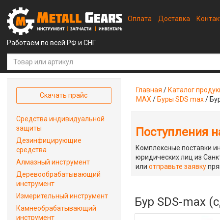
Оплата
Доставка
Конта
Работаем по всей РФ и СНГ
Главная
/
Каталог проду
Скачать прайс
MAX
/
Буры SDS max
/
Бу
Средства индивидуальной
защиты
Поступления на
Дезинфицирующие
Комплексные поставки ин
средства
юридических лиц из Санкт
Алмазный инструмент
или
отправьте заявку
пря
Деревообрабатывающий
инструмент
Измерительный инструмент
Бур SDS-max (
Камнеобрабатывающий
инструмент