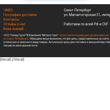
ЧАВО
Санкт-Петербург
География доставки
ул. Магнитогорская 51, лите
Контакты
Отзывы о нас
Работаем по всей РФ и СНГ
База знаний
ООО "Солид Групп" © Компания "Металл Гирз" -
купить металлорежущий, резьбонарезной, 
из Санкт-Петербурга.
Обращаем ваше внимание, что все цены, представленные на сайте,
отличаться от реального вида товара. Актуальную цену,срок поставки и внешний вид това
письме по электронной почте.
{literal}
{/literal}