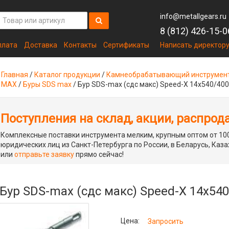
info@metallgears.ru
8 (812) 426-15-0
плата
Доставка
Контакты
Сертификаты
Написать директор
Главная
/
Каталог продукции
/
Камнеобрабатывающий инструмен
MAX
/
Буры SDS max
/
Бур SDS-max (сдс макс) Speed-X 14х540/4
Поступления на склад, акции, распрод
Комплексные поставки инструмента мелким, крупным оптом от 100
юридических лиц из Санкт-Петербурга по России, в Беларусь, Каза
или
отправьте заявку
прямо сейчас!
Бур SDS-max (сдс макс) Speed-X 14х5
Цена:
Запросить