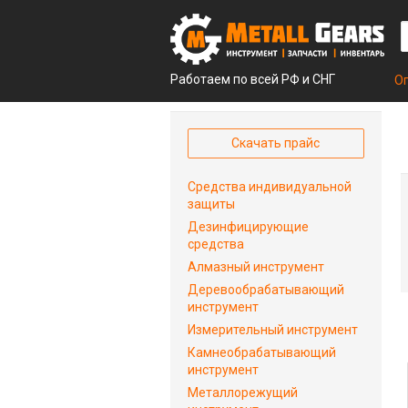
Работаем по всей РФ и СНГ
О
Скачать прайс
Средства индивидуальной
защиты
Дезинфицирующие
средства
Алмазный инструмент
Деревообрабатывающий
инструмент
Измерительный инструмент
Камнеобрабатывающий
инструмент
Металлорежущий