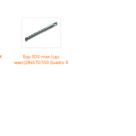
X
Бур SDS-max (сдс
макс)28x670/550 Quadro-X