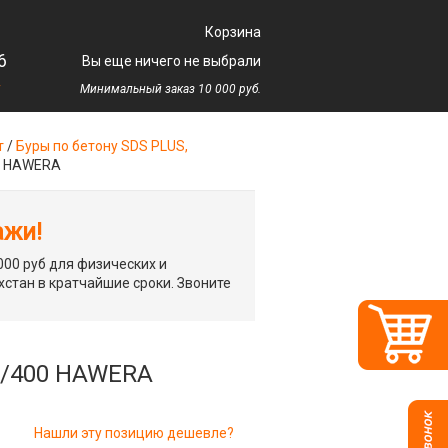
Корзина
6
Вы еще ничего не выбрали
у
Минимальный заказ 10 000 руб.
т
/
Буры по бетону SDS PLUS,
00 HAWERA
ажи!
00 руб для физических и
хстан в кратчайшие сроки. Звоните
40/400 HAWERA
Нашли эту позицию дешевле?