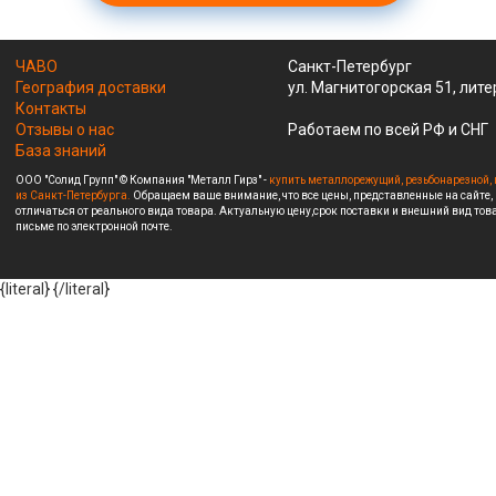
ЧАВО
Санкт-Петербург
География доставки
ул. Магнитогорская 51, лите
Контакты
Отзывы о нас
Работаем по всей РФ и СНГ
База знаний
ООО "Солид Групп" © Компания "Металл Гирз" -
купить металлорежущий, резьбонарезной, 
из Санкт-Петербурга.
Обращаем ваше внимание, что все цены, представленные на сайте,
отличаться от реального вида товара. Актуальную цену,срок поставки и внешний вид това
письме по электронной почте.
{literal}
{/literal}