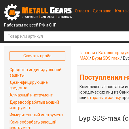
Оплата
Доставка
Конта
Работаем по всей РФ и СНГ
Главная
/
Каталог проду
Скачать прайс
MAX
/
Буры SDS max
/
Бу
Средства индивидуальной
защиты
Поступления на
Дезинфицирующие
Комплексные поставки ин
средства
юридических лиц из Санкт
Алмазный инструмент
или
отправьте заявку
пря
Деревообрабатывающий
инструмент
Измерительный инструмент
Бур SDS-max (
Камнеобрабатывающий
инструмент