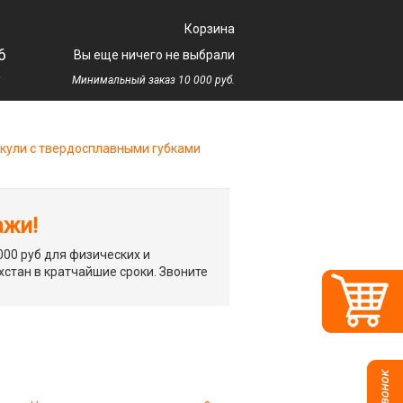
Корзина
6
Вы еще ничего не выбрали
у
Минимальный заказ 10 000 руб.
кули с твердосплавными губками
ажи!
00 руб для физических и
хстан в кратчайшие сроки. Звоните