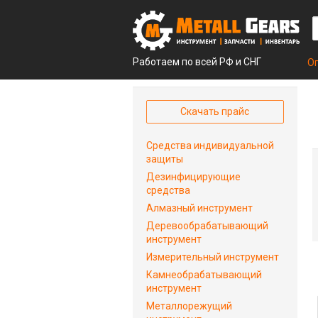
Работаем по всей РФ и СНГ
О
Скачать прайс
Средства индивидуальной
защиты
Дезинфицирующие
средства
Алмазный инструмент
Деревообрабатывающий
инструмент
Измерительный инструмент
Камнеобрабатывающий
инструмент
Металлорежущий