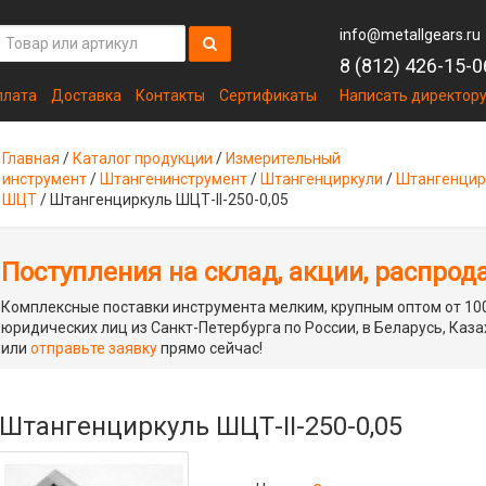
info@metallgears.ru
8 (812) 426-15-0
плата
Доставка
Контакты
Сертификаты
Написать директор
Главная
/
Каталог продукции
/
Измерительный
инструмент
/
Штангенинструмент
/
Штангенциркули
/
Штангенцир
ШЦТ
/
Штангенциркуль ШЦТ-II-250-0,05
Поступления на склад, акции, распрод
Комплексные поставки инструмента мелким, крупным оптом от 100
юридических лиц из Санкт-Петербурга по России, в Беларусь, Каза
или
отправьте заявку
прямо сейчас!
Штангенциркуль ШЦТ-II-250-0,05