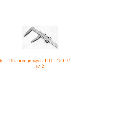
05
Штангенциркуль ШЦТ-I-150-0,1
кл.2