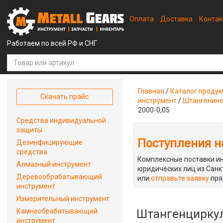
Оплата
Доставка
Конта
Работаем по всей РФ и СНГ
Главная
/
Каталог проду
Скачать прайс
инструмент
/
Штангенинс
2000-0,05
Средства индивидуальной
защиты
Поступления на
Дезинфицирующие
средства
Комплексные поставки ин
Алмазный инструмент
юридических лиц из Санкт
Деревообрабатывающий
или
отправьте заявку
пря
инструмент
Измерительный инструмент
Камнеобрабатывающий
Штангенциркуль
инструмент