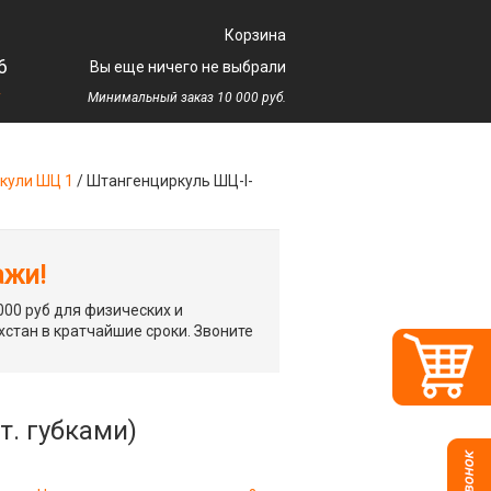
Корзина
6
Вы еще ничего не выбрали
у
Минимальный заказ 10 000 руб.
кули ШЦ 1
/
Штангенциркуль ШЦ-I-
ажи!
00 руб для физических и
хстан в кратчайшие сроки. Звоните
т. губками)