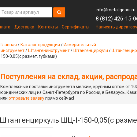
info@metallgears.ru
8 (812) 426-15-0
плата
Доставка
Контакты
Сертификаты
Написать директор
Главная
/
Каталог продукции
/
Измерительный
инструмент
/
Штангенинструмент
/
Штангенциркули
/
Штангенцир
150-0,05(с размет. губками)
Поступления на склад, акции, распрод
Комплексные поставки инструмента мелким, крупным оптом от 100
юридических лиц из Санкт-Петербурга по России, в Беларусь, Каза
или
отправьте заявку
прямо сейчас!
Штангенциркуль ШЦ-I-150-0,05(с разме