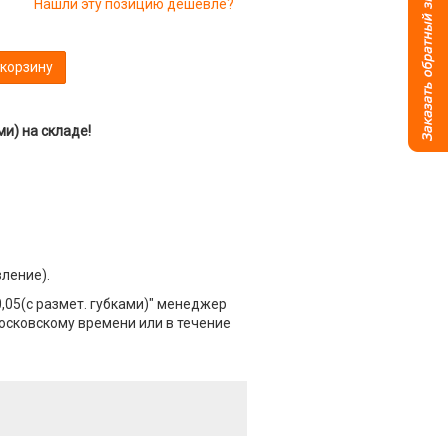
Нашли эту позицию дешевле?
 корзину
и) на складе!
вление).
,05(с размет. губками)" менеджер
Московскому времени или в течение