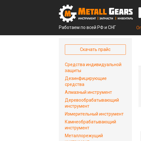
Работаем по всей РФ и СНГ
О
Скачать прайс
Средства индивидуальной
защиты
Дезинфицирующие
средства
Алмазный инструмент
Деревообрабатывающий
инструмент
Измерительный инструмент
Камнеобрабатывающий
инструмент
Металлорежущий