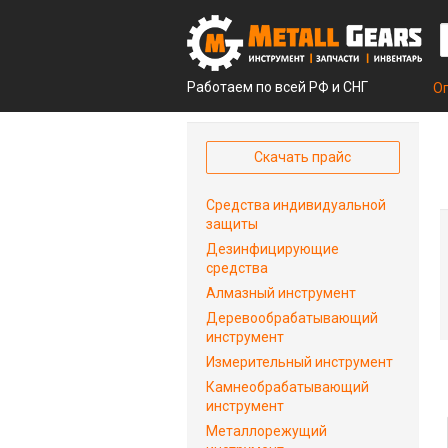
Работаем по всей РФ и СНГ
О
Скачать прайс
Средства индивидуальной
защиты
Дезинфицирующие
средства
Алмазный инструмент
Деревообрабатывающий
инструмент
Измерительный инструмент
Камнеобрабатывающий
инструмент
Металлорежущий