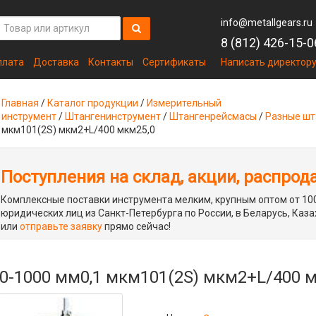
info@metallgears.ru
8 (812) 426-15-0
плата
Доставка
Контакты
Сертификаты
Написать директор
Главная
/
Каталог продукции
/
Измерительный
инструмент
/
Штангенинструмент
/
Штангенрейсмасы
/
Разные шт
мкм101(2S) мкм2+L/400 мкм25,0
Поступления на склад, акции, распрод
Комплексные поставки инструмента мелким, крупным оптом от 100
юридических лиц из Санкт-Петербурга по России, в Беларусь, Каза
или
отправьте заявку
прямо сейчас!
0-1000 мм0,1 мкм101(2S) мкм2+L/400 