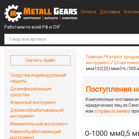
Оплата
Доставка
Конта
Работаем по всей РФ и СНГ
Главная
/
Каталог проду
Скачать прайс
инструмент
/
Штангенинс
мкм102(2S) мкм3+L/300 
Средства индивидуальной
защиты
Поступления на
Дезинфицирующие
средства
Комплексные поставки ин
Алмазный инструмент
юридических лиц из Санкт
Деревообрабатывающий
или
отправьте заявку
пря
инструмент
Измерительный инструмент
Камнеобрабатывающий
0-1000 мм0,5 
инструмент