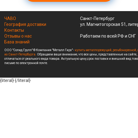
ЧАВО
Санкт-Петербург
География доставки
ул. Магнитогорская 51, лите
Контакты
Отзывы о нас
Работаем по всей РФ и СНГ
База знаний
ООО "Солид Групп" © Компания "Металл Гирз" -
купить металлорежущий, резьбонарезной, 
из Санкт-Петербурга.
Обращаем ваше внимание, что все цены, представленные на сайте,
отличаться от реального вида товара. Актуальную цену,срок поставки и внешний вид това
письме по электронной почте.
{literal}
{/literal}