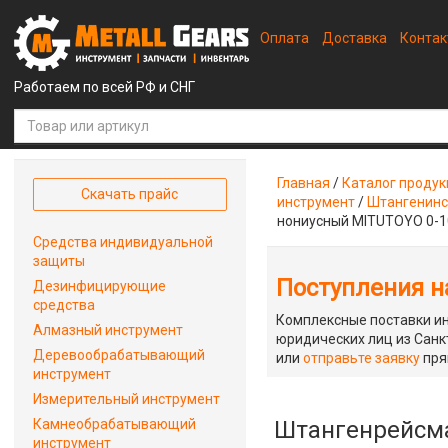
Оплата
Доставка
Конта
Работаем по всей РФ и СНГ
Главная
/
Каталог проду
Скачать прайс
инструмент
/
Штангенинс
нониусный MITUTOYO 0-10
Средства индивидуальной
защиты
Поступления на
Дезинфицирующие
средства
Комплексные поставки ин
Алмазный инструмент
юридических лиц из Санкт
Деревообрабатывающий
или
отправьте заявку
пря
инструмент
Измерительный инструмент
Камнеобрабатывающий
Штангенрейсма
инструмент