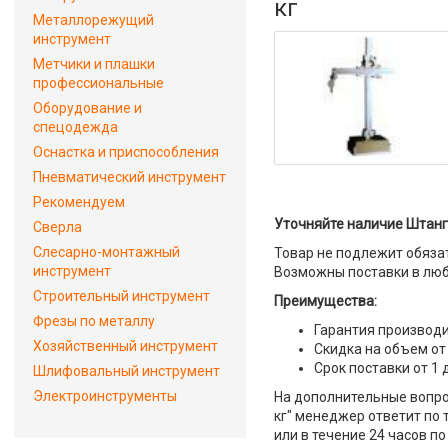
кг
Металлорежущий
инструмент
Метчики и плашки
профессиональные
Оборудование и
спецодежда
Оснастка и приспособления
Пневматический инструмент
Рекомендуем
Уточняйте наличие Штанг
Сверла
Слесарно-монтажный
Товар не подлежит обяза
инструмент
Возможны поставки в люб
Строительный инструмент
Преимущества:
Фрезы по металлу
Гарантия производи
Хозяйственный инструмент
Скидка на объем от
Срок поставки от 1 
Шлифовальный инструмент
Электроинструменты
На дополнительные вопро
кг" менеджер ответит по 
или в течение 24 часов по