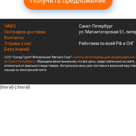
Получить предложение
ЧАВО
Санкт-Петербург
География доставки
ул. Магнитогорская 51, лите
Контакты
Отзывы о нас
Работаем по всей РФ и СНГ
База знаний
ООО "Солид Групп" © Компания "Металл Гирз" -
купить металлорежущий, резьбонарезной, 
из Санкт-Петербурга.
Обращаем ваше внимание, что все цены, представленные на сайте,
отличаться от реального вида товара. Актуальную цену,срок поставки и внешний вид това
письме по электронной почте.
{literal}
{/literal}