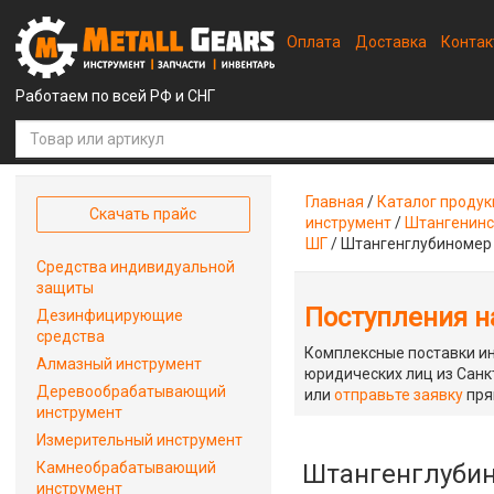
Оплата
Доставка
Конта
Работаем по всей РФ и СНГ
Главная
/
Каталог проду
Скачать прайс
инструмент
/
Штангенинс
ШГ
/
Штангенглубиномер 
Средства индивидуальной
защиты
Поступления на
Дезинфицирующие
средства
Комплексные поставки ин
Алмазный инструмент
юридических лиц из Санкт
Деревообрабатывающий
или
отправьте заявку
пря
инструмент
Измерительный инструмент
Камнеобрабатывающий
Штангенглубин
инструмент