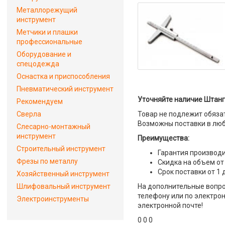
Металлорежущий
инструмент
Метчики и плашки
профессиональные
Оборудование и
спецодежда
Оснастка и приспособления
Пневматический инструмент
Уточняйте наличие Штанге
Рекомендуем
Сверла
Товар не подлежит обяза
Возможны поставки в люб
Слесарно-монтажный
инструмент
Преимущества:
Строительный инструмент
Гарантия производи
Фрезы по металлу
Скидка на объем от
Срок поставки от 1 
Хозяйственный инструмент
Шлифовальный инструмент
На дополнительные вопро
телефону или по электрон
Электроинструменты
электронной почте!
0 0 0