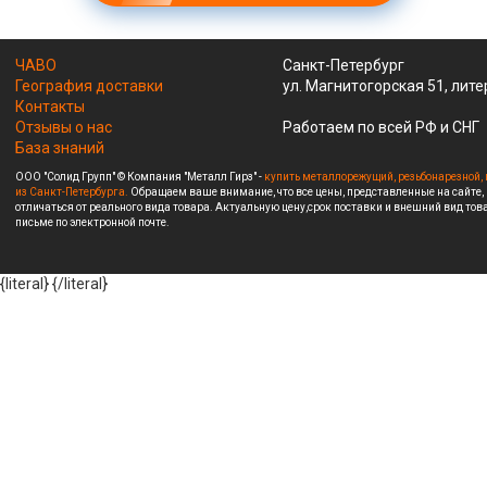
ЧАВО
Санкт-Петербург
География доставки
ул. Магнитогорская 51, лите
Контакты
Отзывы о нас
Работаем по всей РФ и СНГ
База знаний
ООО "Солид Групп" © Компания "Металл Гирз" -
купить металлорежущий, резьбонарезной, 
из Санкт-Петербурга.
Обращаем ваше внимание, что все цены, представленные на сайте,
отличаться от реального вида товара. Актуальную цену,срок поставки и внешний вид това
письме по электронной почте.
{literal}
{/literal}